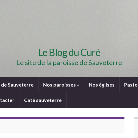
Le Blog du Curé
Le site de la paroisse de Sauveterre
e de Sauveterre
Nos paroisses
Nos églises
Pasto
tacter
Caté sauveterre