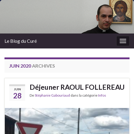
Le Blog du Curé
Togg
navig
JUIN 2020
ARCHIVES
Déjeuner RAOUL FOLLEREAU
JUIN
28
De
Stéphanie Gabouriaud
dans la catégorie
Infos