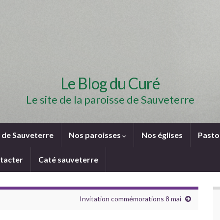
Le Blog du Curé
Le site de la paroisse de Sauveterre
e de Sauveterre
Nos paroisses
Nos églises
Pasto
tacter
Caté sauveterre
Invitation commémorations 8 mai